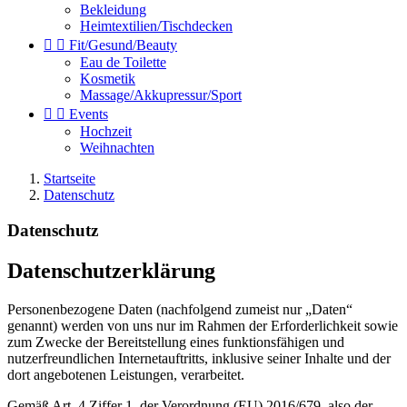
Bekleidung
Heimtextilien/Tischdecken


Fit/Gesund/Beauty
Eau de Toilette
Kosmetik
Massage/Akkupressur/Sport


Events
Hochzeit
Weihnachten
Startseite
Datenschutz
Datenschutz
Datenschutzerklärung
Personenbezogene Daten (nachfolgend zumeist nur „Daten“
genannt) werden von uns nur im Rahmen der Erforderlichkeit sowie
zum Zwecke der Bereitstellung eines funktionsfähigen und
nutzerfreundlichen Internetauftritts, inklusive seiner Inhalte und der
dort angebotenen Leistungen, verarbeitet.
Gemäß Art. 4 Ziffer 1. der Verordnung (EU) 2016/679, also der