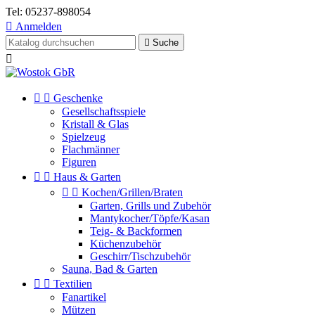
Tel:
05237-898054

Anmelden

Suche



Geschenke
Gesellschaftsspiele
Kristall & Glas
Spielzeug
Flachmänner
Figuren


Haus & Garten


Kochen/Grillen/Braten
Garten, Grills und Zubehör
Mantykocher/Töpfe/Kasan
Teig- & Backformen
Küchenzubehör
Geschirr/Tischzubehör
Sauna, Bad & Garten


Textilien
Fanartikel
Mützen