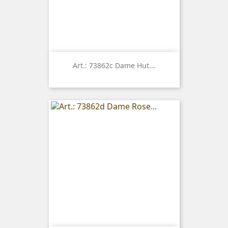
Art.: 73862c Dame Hut...