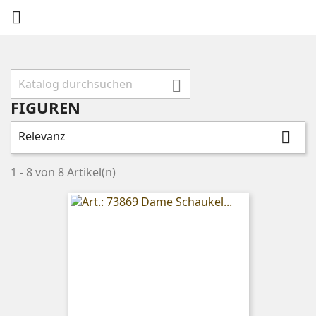


FIGUREN
Relevanz

1 - 8 von 8 Artikel(n)