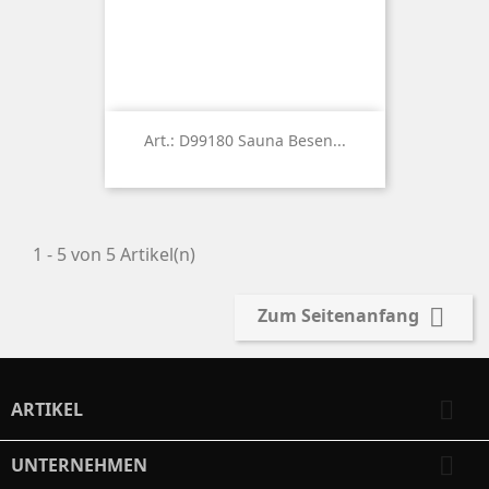
Art.: D99180 Sauna Besen...
1 - 5 von 5 Artikel(n)

Zum Seitenanfang

ARTIKEL

UNTERNEHMEN