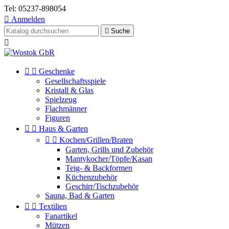
Tel:
05237-898054

Anmelden

Suche



Geschenke
Gesellschaftsspiele
Kristall & Glas
Spielzeug
Flachmänner
Figuren


Haus & Garten


Kochen/Grillen/Braten
Garten, Grills und Zubehör
Mantykocher/Töpfe/Kasan
Teig- & Backformen
Küchenzubehör
Geschirr/Tischzubehör
Sauna, Bad & Garten


Textilien
Fanartikel
Mützen