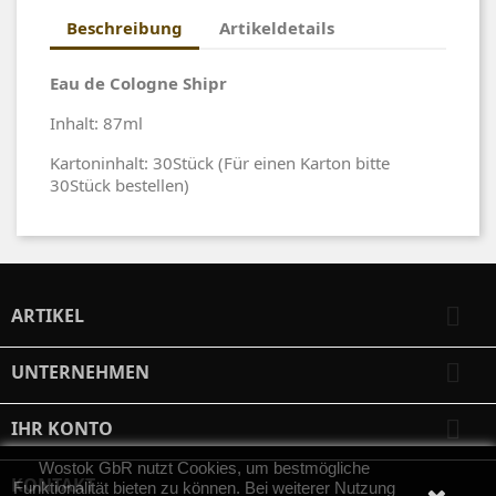
Beschreibung
Artikeldetails
Eau de Cologne Shipr
Inhalt: 87ml
Kartoninhalt: 30Stück (Für einen Karton bitte
30Stück bestellen)

ARTIKEL

UNTERNEHMEN

IHR KONTO
Wostok GbR nutzt Cookies, um bestmögliche
KONTAKT
Funktionalität bieten zu können. Bei weiterer Nutzung