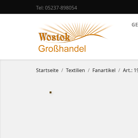
Tel:
05237-898054
GE
Startseite
Textilien
Fanartikel
Art.: 