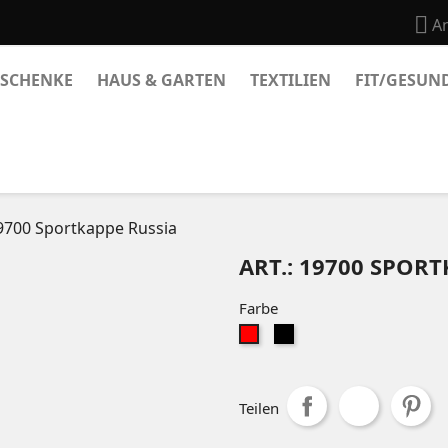

A
SCHENKE
HAUS & GARTEN
TEXTILIEN
FIT/GESUN
19700 Sportkappe Russia
ART.: 19700 SPOR
Farbe
schwarz
Rot
Teilen