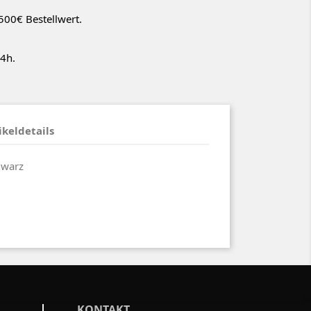
500€ Bestellwert.
4h.
ikeldetails
hwarz
KONTAKT